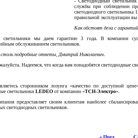
- Светодиодный светильник 
службы при соблюдении пра
светодиодного светильника L
правильной эксплуатации вы 
Как обстоят дела с гаранти
 светильники мы даем гарантию 3 года. В компании сущ
тийным обслуживанием светильников.
 столь подробные ответы, Дмитрий Николаевич.
ожалуйста. Надеемся, что когда вам понадобятся светодиодные 
вляетесь сторонником лозунга «качество по доступной цен
ные светильники
LEDEO
от компании «
ТСН-Электро
».
мпания предоставляет своим клиентам наиболее сбалансиро
ых светодиодных светильников.
« Пред.
Сл