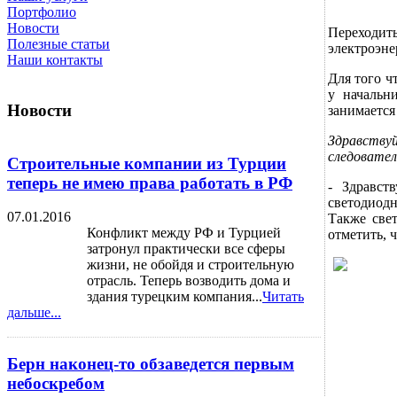
Портфолио
Новости
Переходит
Полезные статьи
электроэне
Наши контакты
Для того ч
у начальн
Новости
занимаетс
Здравствуй
следовател
Строительные компании из Турции
теперь не имею права работать в РФ
- Здравст
светодиодн
07.01.2016
Также све
Конфликт между РФ и Турцией
отметить, 
затронул практически все сферы
жизни, не обойдя и строительную
отрасль. Теперь возводить дома и
здания турецким компания...
Читать
дальше...
Берн наконец-то обзаведется первым
небоскребом