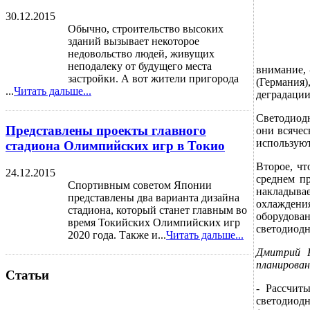
30.12.2015
Обычно, строительство высоких
зданий вызывает некоторое
недовольство людей, живущих
неподалеку от будущего места
внимание, 
застройки. А вот жители пригорода
(Германия)
...
Читать дальше...
деградации
Светодиодн
Представлены проекты главного
они всячес
используют
стадиона Олимпийских игр в Токио
Второе, чт
24.12.2015
среднем п
Спортивным советом Японии
накладыва
представлены два варианта дизайна
охлаждени
стадиона, который станет главным во
оборудован
время Токийских Олимпийских игр
светодиодн
2020 года. Также и...
Читать дальше...
Дмитрий Н
планирован
Статьи
- Рассчит
светодиодн