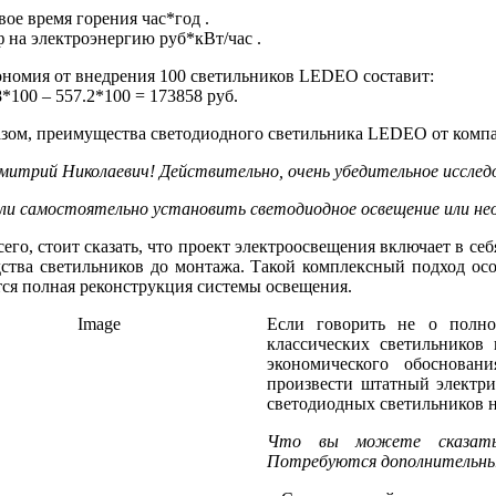
вое время горения час*год .
иф на электроэнергию руб*кВт/час .
ономия от внедрения 100 светильников LEDEO составит:
8*100 – 557.2*100 = 173858 руб.
зом, преимущества светодиодного светильника LEDEO от комп
митрий Николаевич! Действительно, очень убедительное исслед
и самостоятельно установить светодиодное освещение или не
сего, стоит сказать, что проект электроосвещения включает в се
ства светильников до монтажа. Такой комплексный подход осо
ся полная реконструкция системы освещения.
Если говорить не о полно
классических светильников 
экономического обоснован
произвести штатный электри
светодиодных светильников н
Что вы можете сказать 
Потребуются дополнительные