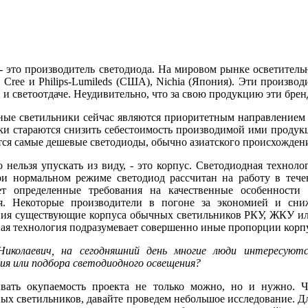
- это производитель светодиода. На мировом рынке осветитель
, Cree и Philips-Lumileds (США), Nichia (Япония). Эти произв
 и светоотдаче. Неудивительно, что за свою продукцию эти бре
ые светильники сейчас являются приоритетным направлением 
ки стараются снизить себестоимость производимой ими продукц
ся самые дешевые светодиоды, обычно азиатского происхожден
о нельзя упускать из виду, - это корпус. Светодиодная техноло
ри нормальном режиме светодиод рассчитан на работу в тече
ет определенные требования на качественные особенности
я. Некоторые производители в погоне за экономией и сни
ия существующие корпуса обычных светильников РКУ, ЖКУ или
ая технология подразумевает совершенно иные пропорции корпус
иколаевич, на сегодняшний день многие люди интересуют
ия или подбора светодиодного освещения?
ывать окупаемость проекта не только можно, но и нужно. 
ых светильников, давайте проведем небольшое исследование. Д