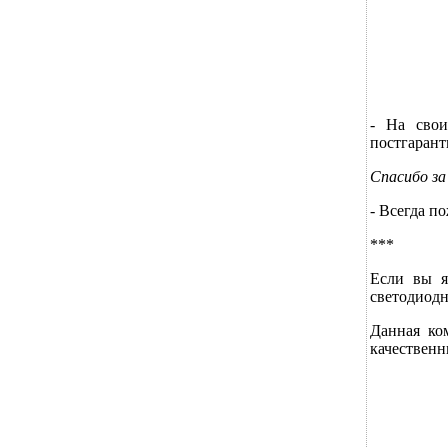
- На свои
постгаран
Спасибо за
- Всегда п
***
Если вы я
светодиод
Данная ко
качественн