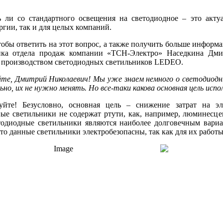
ь ли со стандартного освещения на светодиодное – это акт
ргии, так и для целых компаний.
тобы ответить на этот вопрос, а также получить больше инфор
ика отдела продаж компании «ТСН-Электро» Наседкина Дмит
я производством светодиодных светильников LEDEO.
те, Дмитрий Николаевич! Мы уже знаем немного о светодиодны
ьно, их не нужно менять. Но все-таки какова основная цель исп
вуйте! Безусловно, основная цель – снижение затрат на э
ые светильники не содержат ртути, как, например, люминесцен
тодиодные светильники являются наиболее долговечным вариа
что данные светильники электробезопасны, так как для их работы