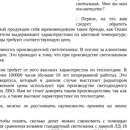
светильник. Что вы нам
посоветуете?
- Первое, на что вам
следует обратить
ной продукции себя зарекомендовали такие бренды, как Osram
одители выдерживают характеристики по цветовой температуре,
нды требуют соответствующую цену.
многих производителей светотехники. В погоне за клиентами
ии. Это приводит к тому, что при производстве светильников
ия.
гия требует от него высоких характеристик по теплоотдаче. В
ние 100000 часов (больше 10 лет непрерывной работы). Это
 корпуса, который в данном случае выступает радиатором
жением цены используют при производстве светодиодного
 ЛВО. Вам не стоит доверять таким производителям, так как
а, а также высокие характеристике по теплоотдаче.
ся, можно ли рассчитать окупаемость проекта на этапе
Чтобы понять, сколько денег можно сэкономить с помощью
ля сравнения возьмем стандартный светильник с лампой ЛД-18