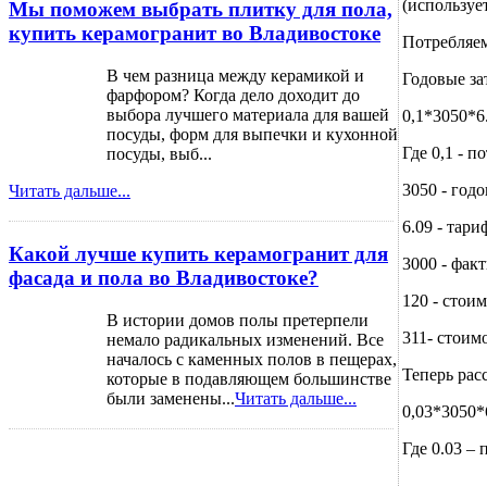
(используе
Мы поможем выбрать плитку для пола,
купить керамогранит во Владивостоке
Потребляем
В чем разница между керамикой и
Годовые за
фарфором? Когда дело доходит до
выбора лучшего материала для вашей
0,1*3050*6
посуды, форм для выпечки и кухонной
Где 0,1 - 
посуды, выб...
3050 - год
Читать дальше...
6.09 - тар
Какой лучше купить керамогранит для
3000 - фак
фасада и пола во Владивостоке?
120 - стоим
В истории домов полы претерпели
311- стоим
немало радикальных изменений. Все
началось с каменных полов в пещерах,
Теперь рас
которые в подавляющем большинстве
были заменены...
Читать дальше...
0,03*3050*6
Где 0.03 –