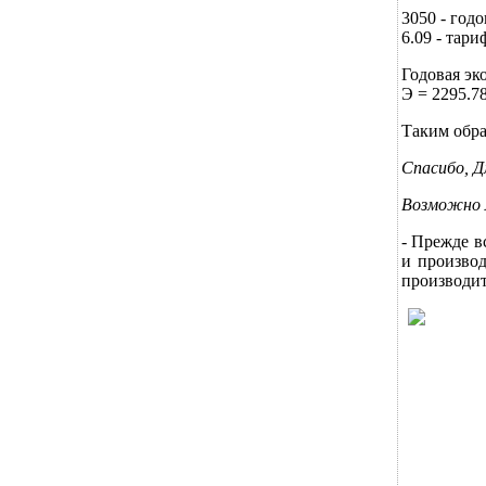
3050 - годо
6.09 - тар
Годовая эк
Э = 2295.7
Таким обра
Спасибо, Д
Возможно л
- Прежде в
и производ
производит