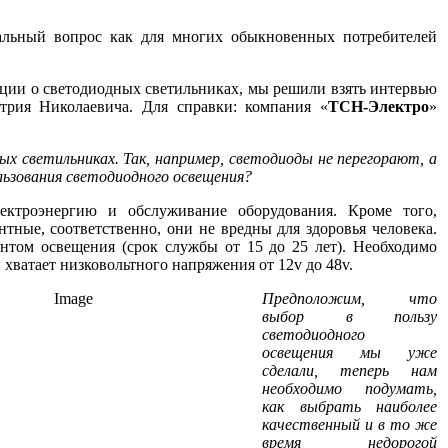
уальный вопрос как для многих обыкновенных потребителей
мации о светодиодных светильниках, мы решили взять интервью
рия Николаевича. Для справки: компания «
ТСН-Электро
»
х светильниках. Так, например, светодиоды не перегорают, а
ользования светодиодного освещения?
лектроэнергию и обслуживание оборудования. Кроме того,
тные, соответственно, они не вредны для здоровья человека.
нтом освещения (срок службы от 15 до 25 лет). Необходимо
 хватает низковольтного напряжения от 12v до 48v.
Предположим, что
выбор в пользу
светодиодного
освещения мы уже
сделали, теперь нам
необходимо подумать,
как выбрать наиболее
качественный и в то же
время недорогой