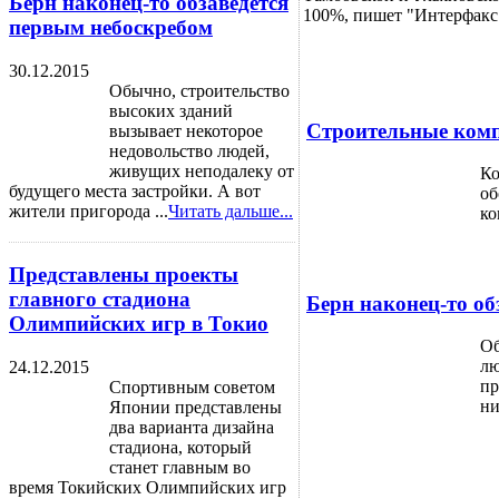
Берн наконец-то обзаведется
100%, пишет "Интерфакс
первым небоскребом
30.12.2015
Обычно, строительство
высоких зданий
Строительные комп
вызывает некоторое
недовольство людей,
живущих неподалеку от
Ко
будущего места застройки. А вот
об
жители пригорода ...
Читать дальше...
ко
Представлены проекты
главного стадиона
Берн наконец-то об
Олимпийских игр в Токио
Об
лю
24.12.2015
пр
Спортивным советом
ни
Японии представлены
два варианта дизайна
стадиона, который
станет главным во
время Токийских Олимпийских игр