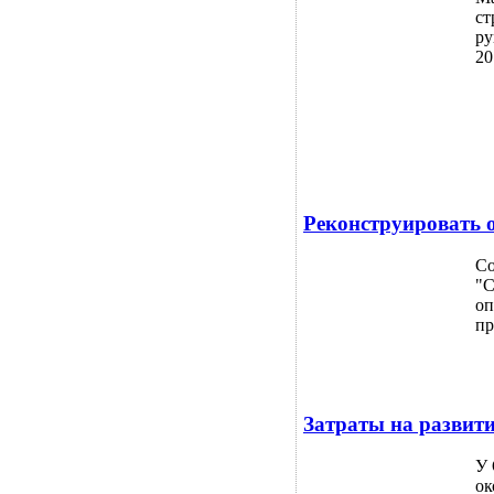
ст
ру
20
Реконструировать 
Со
"С
оп
пр
Затраты на развит
У 
ок