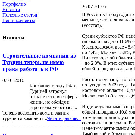
Портфолио
26.07.2010 г.
Новости
В России в I полугодии 2
Полезные статьи
меньше, чем за январь - 
Наши контакты
(Росстат).
Среди субъектов РФ наи
Новости
где было введено 11,6% 
Краснодарском крае - 8,4
по 4,4%, Москве - 3,8%, 
Строительные компании из
Нижегородской области и
Турции теперь не имею
- по 2,3%. В этих субъе
права работать в РФ
общей площади жилья в 
Росстат отмечает, что в 
07.01.2016
полугодием 2009 года. Т
Конфликт между РФ и
Ростовской области - 6,4
Турцией затронул
Московской области - 2,
практически все сферы
жизни, не обойдя и
Индивидуальными застрой
строительную отрасль.
общей площадью 10,8 млн
Теперь возводить дома и здания
этом доля индивидуальн
турецким компания...
Читать дальше...
составила: в целом по Ро
Ненецком автономном окр
Тамбовской и Ульяновской