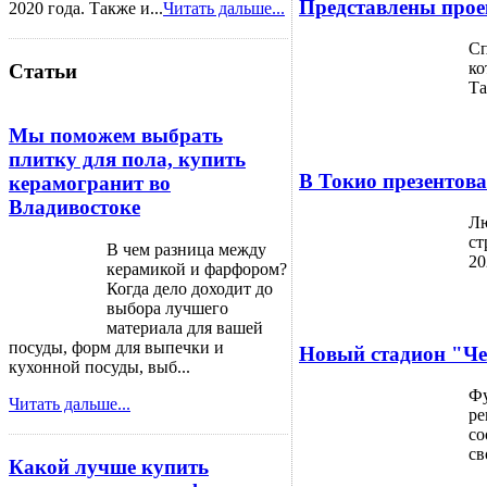
Представлены прое
2020 года. Также и...
Читать дальше...
Сп
ко
Статьи
Та
Мы поможем выбрать
плитку для пола, купить
В Токио презентов
керамогранит во
Владивостоке
Лю
ст
В чем разница между
20
керамикой и фарфором?
Когда дело доходит до
выбора лучшего
материала для вашей
посуды, форм для выпечки и
Новый стадион "Чел
кухонной посуды, выб...
Фу
Читать дальше...
ре
со
св
Какой лучше купить