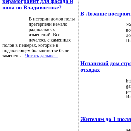
керамогранит для фасада и
пола во Владивостоке?
В Лозанне построя
В истории домов полы
претерпели немало
Жи
радикальных
во
изменений. Все
до
началось с каменных
По
полов в пещерах, которые в
подавляющем большинстве были
заменены...
Читать дальше...
Испанский дом стр
отходах
ht
ga
ре
Ис
Жителям до 1 июля
Ма