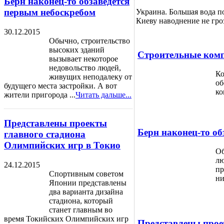
Берн наконец-то обзаведется
первым небоскребом
Украина. Большая вода п
Киеву наводнение не гро
30.12.2015
Обычно, строительство
высоких зданий
Строительные комп
вызывает некоторое
недовольство людей,
Ко
живущих неподалеку от
об
будущего места застройки. А вот
ко
жители пригорода ...
Читать дальше...
Представлены проекты
Берн наконец-то об
главного стадиона
Олимпийских игр в Токио
Об
лю
24.12.2015
пр
Спортивным советом
ни
Японии представлены
два варианта дизайна
стадиона, который
станет главным во
время Токийских Олимпийских игр
Представлены прое