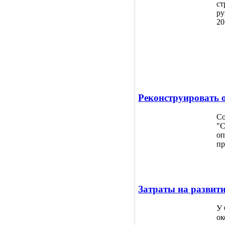
ст
ру
20
Реконструировать 
Со
"С
оп
пр
Затраты на развит
У 
ок