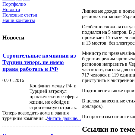
Портфолио
Новости
Ливневые дожди и подъе
Полезные статьи
регионах на западе Укра
Наши контакты
Особенно сложная ситуац
поднялся на 5 метров. В
Новости
проживает 15 тысяч чел
и 13 мостов, без электро
Министр по чрезвычайны
Строительные компании из
бедствия режим чрезвыч
Турции теперь не имею
регионов направить в Че
права работать в РФ
частности, насосы для о
717 человек и 119 едини
приступить к экстренной
07.01.2016
Конфликт между РФ и
Подтопления также прои
Турцией затронул
практически все сферы
В целом нанесенные сти
жизни, не обойдя и
долларов).
строительную отрасль.
Теперь возводить дома и здания
По прогнозам синоптиков
турецким компания...
Читать дальше...
Ссылки по теме