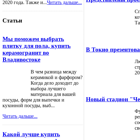
2020 года. Также и...
Читать дальше...
Сп
ко
Статьи
Та
Мы поможем выбрать
плитку для пола, купить
В Токио презентов
керамогранит во
Владивостоке
Лю
ст
В чем разница между
20
керамикой и фарфором?
Когда дело доходит до
выбора лучшего
материала для вашей
Новый стадион "Чел
посуды, форм для выпечки и
кухонной посуды, выб...
Фу
Читать дальше...
ре
со
св
Какой лучше купить