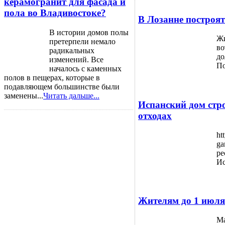
керамогранит для фасада и
пола во Владивостоке?
В Лозанне построя
В истории домов полы
Жи
претерпели немало
во
радикальных
до
изменений. Все
По
началось с каменных
полов в пещерах, которые в
подавляющем большинстве были
заменены...
Читать дальше...
Испанский дом стр
отходах
ht
ga
ре
Ис
Жителям до 1 июля
Ма