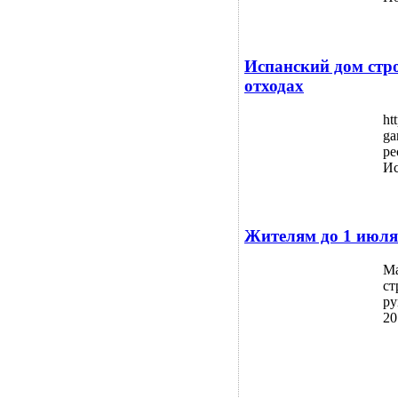
Испанский дом стр
отходах
ht
ga
ре
Ис
Жителям до 1 июля
Ма
ст
ру
20