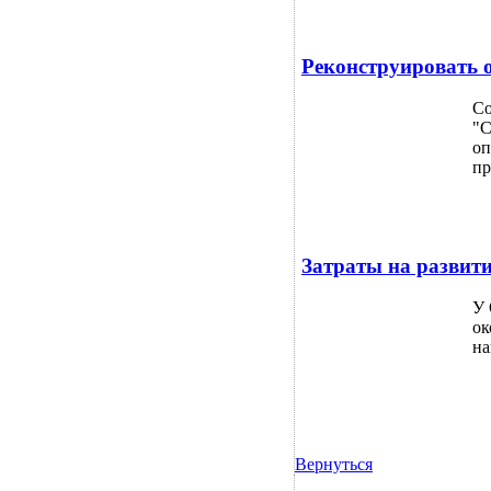
Реконструировать 
Со
"С
оп
пр
Затраты на развит
У 
ок
на
Вернуться