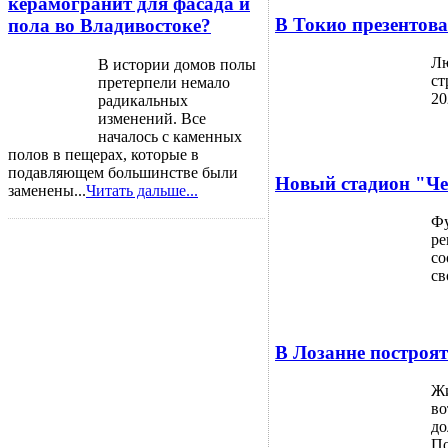
керамогранит для фасада и
В Токио презентов
пола во Владивостоке?
Лю
В истории домов полы
ст
претерпели немало
20
радикальных
изменений. Все
началось с каменных
полов в пещерах, которые в
подавляющем большинстве были
Новый стадион "Чел
заменены...
Читать дальше...
Фу
ре
со
св
В Лозанне построя
Жи
во
до
По