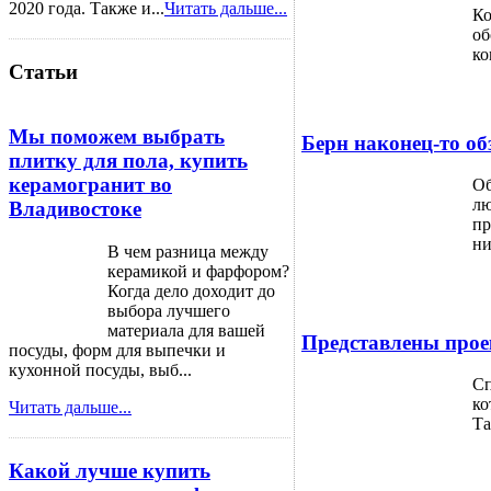
2020 года. Также и...
Читать дальше...
Ко
об
ко
Статьи
Мы поможем выбрать
Берн наконец-то об
плитку для пола, купить
керамогранит во
Об
лю
Владивостоке
пр
ни
В чем разница между
керамикой и фарфором?
Когда дело доходит до
выбора лучшего
материала для вашей
Представлены прое
посуды, форм для выпечки и
кухонной посуды, выб...
Сп
ко
Читать дальше...
Та
Какой лучше купить