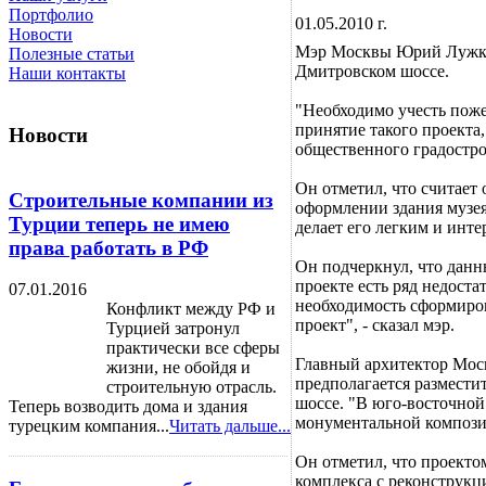
Портфолио
01.05.2010 г.
Новости
Мэр Москвы Юрий Лужков
Полезные статьи
Дмитровском шоссе.
Наши контакты
"Необходимо учесть поже
принятие такого проекта
Новости
общественного градострои
Он отметил, что считает
Строительные компании из
оформлении здания музея
Турции теперь не имею
делает его легким и инте
права работать в РФ
Он подчеркнул, что данны
проекте есть ряд недоста
07.01.2016
необходимость сформиров
Конфликт между РФ и
проект", - сказал мэр.
Турцией затронул
практически все сферы
Главный архитектор Моск
жизни, не обойдя и
предполагается разместит
строительную отрасль.
шоссе. "В юго-восточной
Теперь возводить дома и здания
монументальной композиц
турецким компания...
Читать дальше...
Он отметил, что проект
комплекса с реконструкц