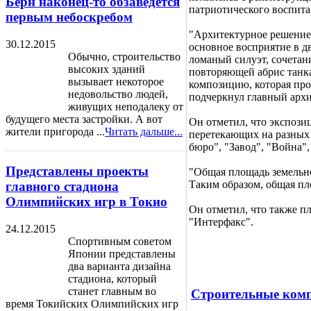
Берн наконец-то обзаведется
патриотического воспита
первым небоскребом
"Архитектурное решение 
30.12.2015
основное восприятие в д
Обычно, строительство
ломаный силуэт, сочетан
высоких зданий
повторяющей абрис танк
вызывает некоторое
композицию, которая про
недовольство людей,
подчеркнул главный архи
живущих неподалеку от
будущего места застройки. А вот
Он отметил, что экспози
жители пригорода ...
Читать дальше...
перетекающих на разных 
бюро", "Завод", "Война",
Представлены проекты
"Общая площадь земельног
Таким образом, общая пло
главного стадиона
Олимпийских игр в Токио
Он отметил, что также п
"Интерфакс".
24.12.2015
Спортивным советом
Японии представлены
два варианта дизайна
стадиона, который
станет главным во
Строительные комп
время Токийских Олимпийских игр