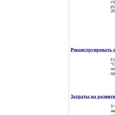
ст
ру
20
Реконструировать 
Со
"С
оп
пр
Затраты на развит
У 
ок