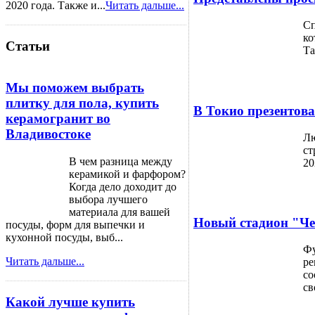
2020 года. Также и...
Читать дальше...
Сп
ко
Статьи
Та
Мы поможем выбрать
плитку для пола, купить
В Токио презентов
керамогранит во
Владивостоке
Лю
ст
В чем разница между
20
керамикой и фарфором?
Когда дело доходит до
выбора лучшего
материала для вашей
Новый стадион "Чел
посуды, форм для выпечки и
кухонной посуды, выб...
Фу
Читать дальше...
ре
со
св
Какой лучше купить