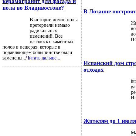
керамогранит для фасада и
пола во Владивостоке?
В Лозанне построя
В истории домов полы
Жи
претерпели немало
во
радикальных
до
изменений. Все
По
началось с каменных
полов в пещерах, которые в
подавляющем большинстве были
заменены...
Читать дальше...
Испанский дом стр
отходах
ht
ga
ре
Ис
Жителям до 1 июля
Ма