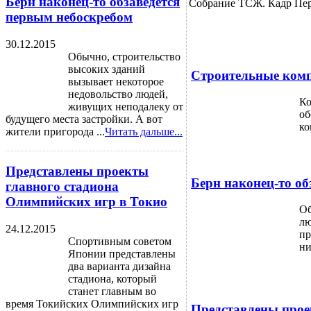
Берн наконец-то обзаведется
Собрание ТСЖ. Кадр Перво
первым небоскребом
30.12.2015
Обычно, строительство
высоких зданий
Строительные комп
вызывает некоторое
недовольство людей,
Ко
живущих неподалеку от
об
будущего места застройки. А вот
ко
жители пригорода ...
Читать дальше...
Представлены проекты
Берн наконец-то об
главного стадиона
Олимпийских игр в Токио
Об
лю
24.12.2015
пр
Спортивным советом
ни
Японии представлены
два варианта дизайна
стадиона, который
станет главным во
время Токийских Олимпийских игр
Представлены прое