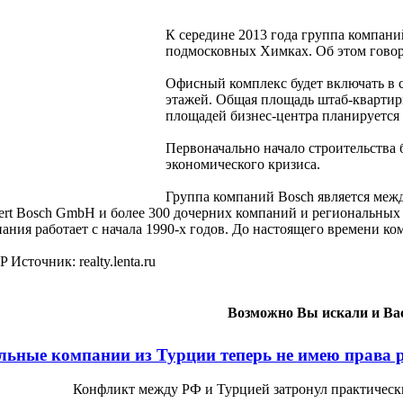
К середине 2013 года группа компани
подмосковных Химках. Об этом говор
Офисный комплекс будет включать в с
этажей. Общая площадь штаб-квартиры
площадей бизнес-центра планируется 
Первоначально начало строительства 
экономического кризиса.
Группа компаний Bosch является меж
ert Bosch GmbH и более 300 дочерних компаний и региональных 
ания работает с начала 1990-х годов. До настоящего времени ко
 Источник: realty.lenta.ru
Возможно Вы искали и Вас
льные компании из Турции теперь не имею права 
Конфликт между РФ и Турцией затронул практически