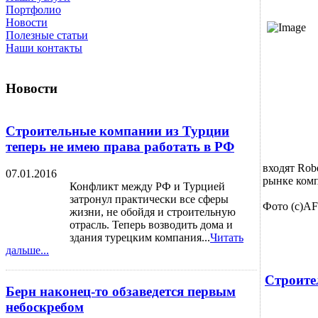
Портфолио
Новости
Полезные статьи
Наши контакты
Новости
Строительные компании из Турции
теперь не имею права работать в РФ
входят Rob
07.01.2016
рынке комп
Конфликт между РФ и Турцией
затронул практически все сферы
Фото (c)AFP
жизни, не обойдя и строительную
отрасль. Теперь возводить дома и
здания турецким компания...
Читать
дальше...
Строите
Берн наконец-то обзаведется первым
небоскребом