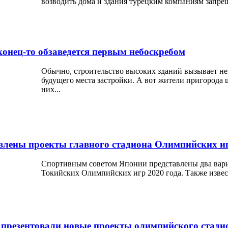
возводить дома и здания турецким компаниям запреще
конец-то обзаведется первым небоскребом
Обычно, строительство высоких зданий вызывает не
будущего места застройки. А вот жители пригорода 
них...
влены проекты главного стадиона Олимпийских и
Спортивным советом Японии представлены два вариа
Токийских Олимпийских игр 2020 года. Также извест
 презентовали новые проекты олимпийского стади