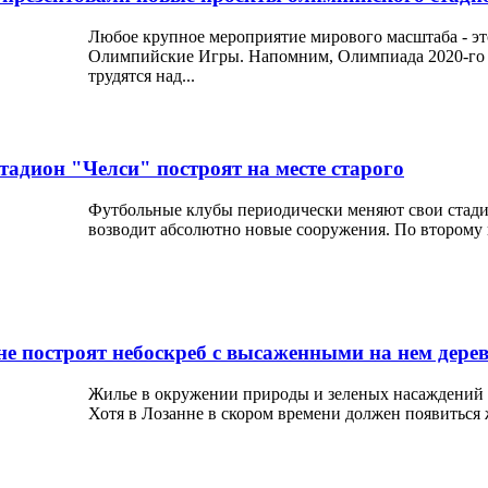
Любое крупное мероприятие мирового масштаба - это
Олимпийские Игры. Напомним, Олимпиада 2020-го г
трудятся над...
тадион "Челси" построят на месте старого
Футбольные клубы периодически меняют свои стадио
возводит абсолютно новые сооружения. По второму п
не построят небоскреб с высаженными на нем дере
Жилье в окружении природы и зеленых насаждений - 
Хотя в Лозанне в скором времени должен появиться 