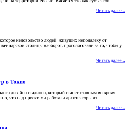
но на территории России. Касается это как субъектов...
Читать далее...
которое недовольство людей, живущих неподалеку от
швейцарской столицы наоборот, проголосовали за то, чтобы у
Читать далее...
гр в Токио
нта дизайна стадиона, который станет главным во время
но, что над проектами работали архитекторы из...
Читать далее...
она