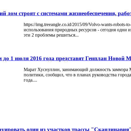
ий дом строят с системами жизнеобеспечения, раб
https://img.treeangle.co.id/2015/09/Volvo-wants-robots
использования природных ресурсов - сегодня одни и
эти 2 проблемы решиться...
 до 1 июля 2016 года представят Генплан Новой 
Марат Хуснуллин, занимающий должность заммэра М
политики, сообщил, что в планах руководства город
года....
руировать один из участков трассы "Скандинавия