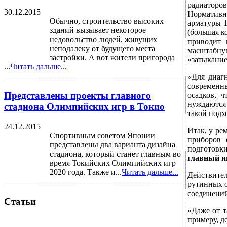
радиаторов
30.12.2015
Нормативн
Обычно, строительство высоких
арматуры 1
зданий вызывает некоторое
(большая к
недовольство людей, живущих
приводит 
неподалеку от будущего места
масштабн
застройки. А вот жители пригорода
«затыкание
...
Читать дальше...
«Для диаг
современн
Представлены проекты главного
осадков, 
нуждаются 
стадиона Олимпийских игр в Токио
такой подх
24.12.2015
Итак, у ре
Спортивным советом Японии
приборов 
представлены два варианта дизайна
подготовки
стадиона, который станет главным во
главный и
время Токийских Олимпийских игр
2020 года. Также и...
Читать дальше...
Действите
рутинных о
соединени
Статьи
«Даже от т
примеру, д