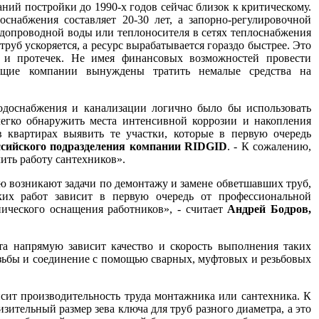
ний постройки до 1990-х годов сейчас близок к критическому.
набжения составляет 20-30 лет, а запорно-регулировочной
водопроводной воды или теплоносителя в сетях теплоснабжения
руб ускоряется, а ресурс вырабатывается гораздо быстрее. Это
 и протечек. Не имея финансовых возможностей провести
ющие компании вынуждены тратить немалые средства на
водоснабжения и канализации логично было бы использовать
егко обнаружить места интенсивной коррозии и накопления
 квартирах выявить те участки, которые в первую очередь
ссийского подразделения компании RIDGID
. - К сожалению,
чить работу сантехников».
ю возникают задачи по демонтажу и замене обветшавших труб,
ких работ зависит в первую очередь от профессиональной
нического оснащения работников», - считает
Андрей Бодров,
та напрямую зависит качество и скорость выполнения таких
резьбы и соединение с помощью сварных, муфтовых и резьбовых
исит производительность труда монтажника или сантехника. К
ительный размер зева ключа для труб разного диаметра, а это