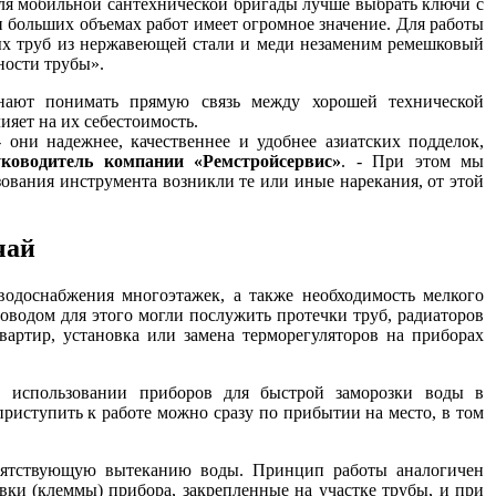
Для мобильной сантехнической бригады лучше выбрать ключи с
и больших объемах работ имеет огромное значение. Для работы
ых труб из нержавеющей стали и меди незаменим ремешковый
ности трубы».
инают понимать прямую связь между хорошей технической
ияет на их себестоимость.
они надежнее, качественнее и удобнее азиатских подделок,
уководитель компании «Ремстройсервис»
. - При этом мы
ования инструмента возникли те или иные нарекания, от этой
чай
водоснабжения многоэтажек, а также необходимость мелкого
оводом для этого могли послужить протечки труб, радиаторов
артир, установка или замена терморегуляторов на приборах
в использовании приборов для быстрой заморозки воды в
приступить к работе можно сразу по прибытии на место, в том
епятствующую вытеканию воды. Принцип работы аналогичен
вки (клеммы) прибора, закрепленные на участке трубы, и при