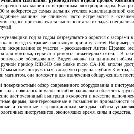
м
Максима Шагалина, руководителя отдела продаж компании
е прочистных машин со встроенным электроприводом. Быстро
90 м доберется до самых дальних уголков канализационной си
подобные машины не слишком часто встречаются в оснаще
им выгоднее приглашать для выполнения таких задач специали
лучай.
мунальщики год за годом безрезультатно борются с засорами в
стка не всегда устраняет настоящую причину застоя. Например, 
или искривление ее участка, - рассказывает Антон Шрамко, м
ы для монтажа, сервиса и ремонта инженерных сетей. - В так
ностическое обследование. Видеоголовка на длинном гибком 
 ручной прибор RIDGID See Snake micro CA-100 вполне дос
17 мм может погружаться в жидкую среду на глубину 3 метра, ка
и магнитом, она поможет и для извлечения обнаруженных пост
 поверхностный обзор современного оборудования и инструме
ие годы появилось немало способов радикально облегчить труд
ние дает очевидный выигрыш в скорости и качестве выполняем
стные фирмы, заинтересованные в повышении прибыльности и 
ивные и склонные к традиционным методам работы управля
ологичных инструментов, экономящих время, силы и средства.