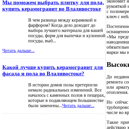
экономит н
Мы поможем выбрать плитку для пола,
рукояткой 
купить керамогранит во Владивостоке
с полимер
ключ с ней
В чем разница между керамикой и
фарфором? Когда дело доходит до
Постепенн
выбора лучшего материала для вашей
оснащеннос
посуды, форм для выпечки и кухонной
«Мы предп
посуды, выб...
наводнивш
обязательн
Читать дальше...
марки мы н
Высоки
Какой лучше купить керамогранит для
фасада и пола во Владивостоке?
До недавн
ремонта со
В истории домов полы претерпели
или армат
немало радикальных изменений. Все
отопления.
началось с каменных полов в пещерах,
которые в подавляющем большинстве
Но сейчас
были заменены...
Читать дальше...
трубопрово
числе во в
Такие при
действию х