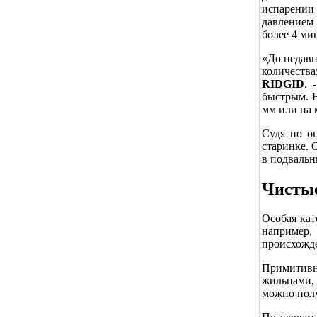
испарении 
давлением 
более 4 ми
«До недавн
количества
RIDGID
. 
быстрым. В
мм или на 
Судя по о
старинке. 
в подвальн
Чисты
Особая кат
например,
происхожде
Примитивн
жильцами, 
можно полу