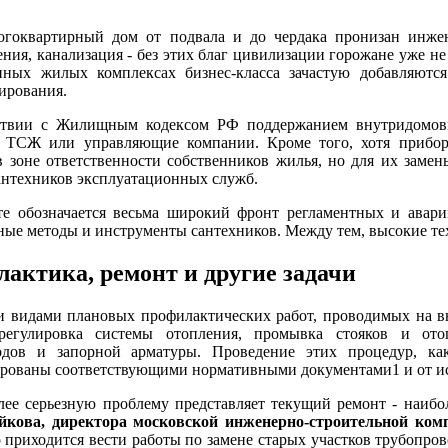
гоквартирный дом от подвала и до чердака пронизан инжен
ния, канализация - без этих благ цивилизации горожане уже 
нных жилых комплексах бизнес-класса зачастую добавляютс
ирования.
ствии с Жилищным кодексом РФ поддержанием внутридомовы
я ТСЖ или управляющие компании. Кроме того, хотя приборы
в зоне ответственности собственников жилья, но для их заме
антехников эксплуатационных служб.
ате обозначается весьма широкий фронт регламентных и авари
ые методы и инструменты сантехников. Между тем, высокие тех
актика, ремонт и другие задачи
 видами плановых профилактических работ, проводимых на в
регулировка системы отопления, промывка стояков и ото
одов и запорной арматуры. Проведение этих процедур, ка
рованы соответствующими нормативными документами1 и от исп
лее серьезную проблему представляет текущий ремонт - наибо
йкова, директора московской инженерно-строительной ко
о приходится вести работы по замене старых участков трубопров