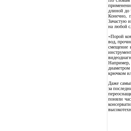
По слова
применени
длиной до 
Конечно, 
Зачастую 
на любой с
«Порой ком
вод, прочи
смещение 
инструмент
видеодиаг
Например,
диаметром 
крючком ил
Даже самый
за последн
переоснаще
поняли ча
консерват
высокотехн