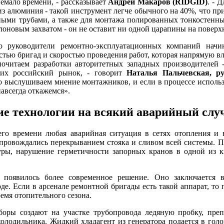
емало времени, - рассказывает
Андрей Макаров (RIDGID)
. - 
из алюминия - такой инструмент легче обычного на 40%, что пр
ными трубами, а также для монтажа полированных тонкостенн
лоновым захватом - он не оставит ни одной царапины на поверх
о руководители ремонтно-эксплуатационных компаний нач
тью бригад и скоростью проведения работ, которая напрямую вл
очитаем разработки авторитетных западных производителей - 
их российский рынок, - говорит
Наталья Пальчевская, р
о выслушиваем мнение монтажников, и если в процессе использ
авсегда откажемся».
е технологии на всякий аварийный слу
его времени любая аварийная ситуация в сетях отопления и 
провождались перекрыванием стояка и сливом всей системы. П
уры, нарушение герметичности запорных кранов в одной из кв
 появилось более современное решение. Оно заключается 
де. Если в арсенале ремонтной бригады есть такой аппарат, то 
ремя отопительного сезона.
боры создают на участке трубопровода ледяную пробку, пр
олодильника. Жидкий хладагент из генератора подается в голо