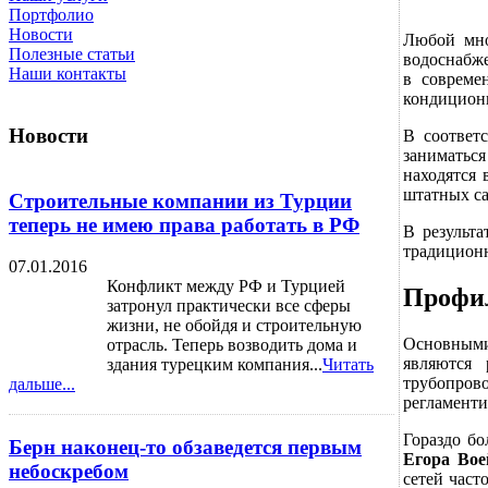
Портфолио
Новости
Любой мно
Полезные статьи
водоснабже
Наши контакты
в совреме
кондицион
Новости
В соответ
заниматьс
находятся 
штатных с
Строительные компании из Турции
теперь не имею права работать в РФ
В результ
традиционн
07.01.2016
Конфликт между РФ и Турцией
Профил
затронул практически все сферы
жизни, не обойдя и строительную
Основными
отрасль. Теперь возводить дома и
являются 
здания турецким компания...
Читать
трубопров
дальше...
регламенти
Гораздо бо
Берн наконец-то обзаведется первым
Егора Вое
небоскребом
сетей част