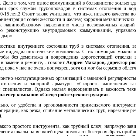
. Дело в том, что износ коммуникаций в большинстве жилых зда
ый срок службы трубопроводов в системах отопления и водос
0-15 лет.2 Стоит также учитывать, что из-за низкого качества 
онцентрация солей жесткости и железа) коррозия металлических т
к лавинообразному нарастанию числа всевозможных аварий
ую реконструкцию внутридомовых коммуникаций, управля
 дыр».
ностики внутреннего состояния труб в системах отопления, 
ые видеодиагностические комплексы. С их помощью можно л
чтобы без демонтажа и повреждения дорогостоящей отделки в
в замене и ремонте, - говорит
Андрей Макаров, директор ро
од пока у нас не очень популярен, хотя он мог бы серьезно облег
монтно-эксплуатационных организаций с завидной регулярность
отопления и запорной арматуры. «Скорость выполнения та
 специалистов. Однако нельзя недооценивать и важность тех
нженер компании «Спецстройтехреконструкция»
.
льно, от удобства и эргономичности применяемого инструмен
пераций, как резка, сгибание металлических труб, нарезание 
й.
акого простого инструмента, как трубный ключ, напрямую зав
еления шкалы на верхней щеке помогают быстро выбрать приблиз