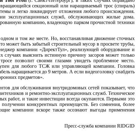
 Tool Profi
(г. Санкт-Петербург), в таких случаях оправдано
 вращающийся секционный или наращиваемый трос (спираль)
стемы и легко ликвидирует отложения любого происхождения.
нии эксплуатационных служб, обслуживающих жилые дома.
зированную компанию, владеющую парком прочистной техники
 одном и том же месте. Но, восстанавливая движение сточных
это может быть забытый строительный мусор в просвете трубы,
енеджер компании «ДиректТул», реализующей оборудование и
их случаях выяснить истинную причину засоров может только
тросе позволит своими глазами увидеть проблемное место.
тупен для любого ТСЖ или управляющей компании. Головка
бель наращивается до 9 метров. А если видеоголовку снабдить
оронних предметов».
нтов для обслуживания внутридомовых сетей показывает, что
 сантехников и ремонтно-эксплуатационных служб. Техническое
ых работ, и такие инвестиции всегда окупаются. Первыми это
получении конкурентных преимуществ. Без сомнения, более
ющие компании вскоре также осознают выгоды применения
Пресс-служба компании RIDGID