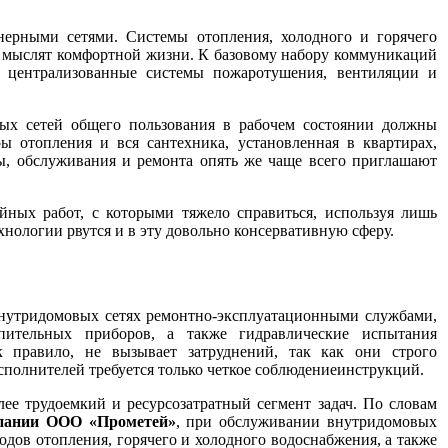
ерными сетями. Системы отопления, холодного и горячего
не мыслят комфортной жизни. К базовому набору коммуникаций
я централизованные системы пожаротушения, вентиляции и
х сетей общего пользования в рабочем состоянии должны
 отопления и вся сантехника, установленная в квартирах,
ны, обслуживания и ремонта опять же чаще всего приглашают
йных работ, с которыми тяжело справиться, используя лишь
нологии рвутся и в эту довольно консервативную сферу.
нутридомовых сетях ремонтно-эксплуатационными службами,
пительных приборов, а также гидравлические испытания
к правило, не вызывает затруднений, так как они строго
олнителей требуется только четкое соблюдениеинструкций.
лее трудоемкий и ресурсозатратный сегмент задач. По словам
мпании ООО «Прометей»
, при обслуживании внутридомовых
одов отопления, горячего и холодного водоснабжения, а также