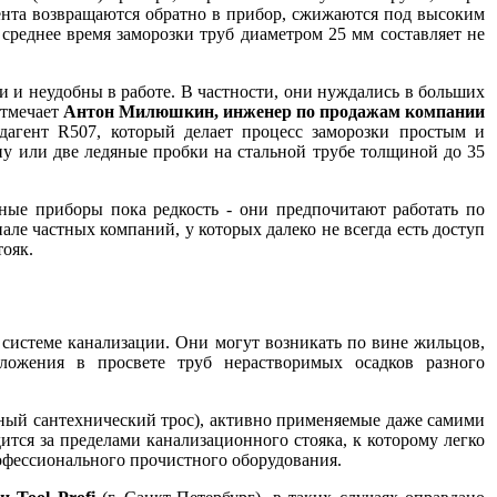
гента возвращаются обратно в прибор, сжижаются под высоким
среднее время заморозки труб диаметром 25 мм составляет не
и и неудобны в работе. В частности, они нуждались в больших
отмечает
Антон Милюшкин, инженер по продажам компании
адагент R507, который делает процесс заморозки простым и
ну или две ледяные пробки на стальной трубе толщиной до 35
ные приборы пока редкость - они предпочитают работать по
але частных компаний, у которых далеко не всегда есть доступ
ояк.
 системе канализации. Они могут возникать по вине жильцов,
тложения в просвете труб нерастворимых осадков разного
ый сантехнический трос), активно применяемые даже самими
ится за пределами канализационного стояка, к которому легко
офессионального прочистного оборудования.