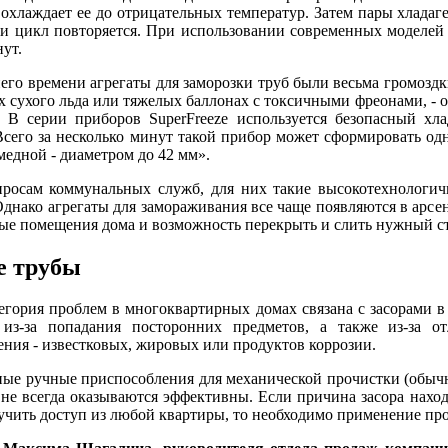
охлаждает ее до отрицательных температур. Затем пары хлада
и цикл повторяется. При использовании современных моделей 
нут.
его времени агрегаты для заморозки труб были весьма громоздк
х сухого льда или тяжелых баллонах с токсичными фреонами, - 
- В серии приборов SuperFreeze используется безопасный хл
сего за несколько минут такой прибор может сформировать од
медной - диаметром до 42 мм».
просам коммунальных служб, для них такие высокотехнологич
Однако агрегаты для замораживания все чаще появляются в арсен
ые помещения дома и возможность перекрыть и слить нужный ст
е трубы
егория проблем в многоквартирных домах связана с засорами в
 из-за попадания посторонних предметов, а также из-за о
ния - известковых, жировых или продуктов коррозии.
ые ручные приспособления для механической прочистки (обычн
не всегда оказываются эффективны. Если причина засора наход
чить доступ из любой квартиры, то необходимо применение пр