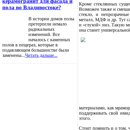
керамогранит для фасада и
Кроме стеклянных сущес
пола во Владивостоке?
Возможен также и смешан
стекло, и непрозрачны
В истории домов полы
металл, МДФ и др. Тут 
претерпели немало
и «глухой» низ. Такую м
радикальных
она станет универсально
изменений. Все
началось с каменных
полов в пещерах, которые в
подавляющем большинстве были
заменены...
Читать дальше...
материалами, как мрамор
поддерживать свой имид
этого.
Стоит помнить и о том, 