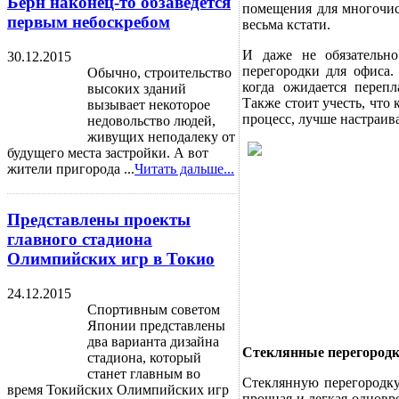
Берн наконец-то обзаведется
помещения для многочис
первым небоскребом
весьма кстати.
И даже не обязательно
30.12.2015
перегородки для офиса.
Обычно, строительство
когда ожидается перепл
высоких зданий
Также стоит учесть, что
вызывает некоторое
процесс, лучше настраив
недовольство людей,
живущих неподалеку от
будущего места застройки. А вот
жители пригорода ...
Читать дальше...
Представлены проекты
главного стадиона
Олимпийских игр в Токио
24.12.2015
Спортивным советом
Японии представлены
два варианта дизайна
Стеклянные перегородк
стадиона, который
станет главным во
Стеклянную перегородку
время Токийских Олимпийских игр
прочная и легкая одновр